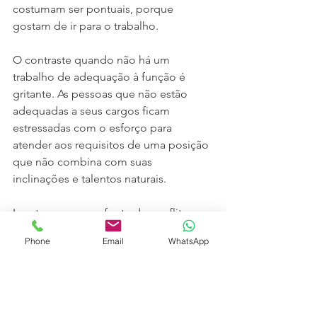
costumam ser pontuais, porque 
gostam de ir para o trabalho.
O contraste quando não há um 
trabalho de adequação à função é 
gritante. As pessoas que não estão 
adequadas a seus cargos ficam 
estressadas com o esforço para 
atender aos requisitos de uma posição 
que não combina com suas 
inclinações e talentos naturais.
Isso torna-se uma fonte de conflitos 
com as metas de desempenho e com 
Phone
Email
WhatsApp
os colegas. Essas pessoas tendem a 
reagir aos altos níveis de estresse com 
maior absenteísmo. Ao invés de 
transformar a paixão pelo trabalho em 
produtividade, como fazem os 