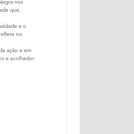
Negra nos 
dade que, 
aldade e o 
reflete no 
da ação e em 
to e acolhedor 