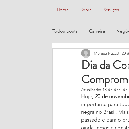
Home
Sobre
Serviços
Todos posts
Carreira
Negóc
Monica Rizzatti
20 d
Dia da Con
Compromis
Atualizado:
13 de dez. de
Hoje, 
20 de novemb
importante para todo
negra no Brasil. Mai
passado e para o pre
ainda temos a const