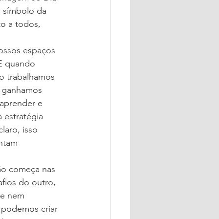
 símbolo da 
to a todos, 
nossos espaços 
 E quando 
o trabalhamos 
s, ganhamos 
aprender e 
 estratégia 
laro, isso 
intam 
ão começa nas 
fios do outro, 
ue nem 
 podemos criar 