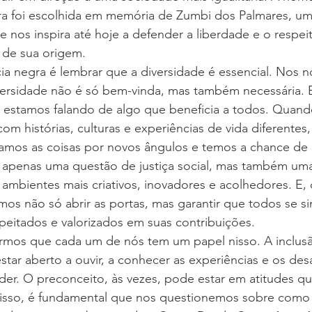
a foi escolhida em memória de Zumbi dos Palmares, um
e nos inspira até hoje a defender a liberdade e o respei
de sua origem.
ia negra é lembrar que a diversidade é essencial. Nos 
iversidade não é só bem-vinda, mas também necessária.
, estamos falando de algo que beneficia a todos. Quand
om histórias, culturas e experiências de vida diferente
gamos as coisas por novos ângulos e temos a chance de 
 é apenas uma questão de justiça social, mas também uma
r ambientes mais criativos, inovadores e acolhedores. E, c
amos não só abrir as portas, mas garantir que todos se s
peitados e valorizados em suas contribuições.
rmos que cada um de nós tem um papel nisso. A inclus
star aberto a ouvir, a conhecer as experiências e os desa
nder. O preconceito, às vezes, pode estar em atitudes q
isso, é fundamental que nos questionemos sobre como