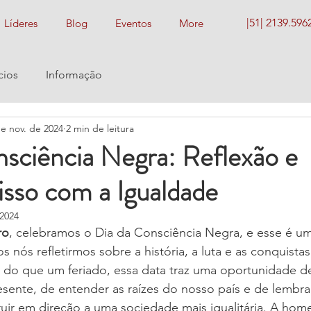
|51| 2139.596
Líderes
Blog
Eventos
More
ios
Informação
e nov. de 2024
2 min de leitura
sciência Negra: Reflexão e
so com a Igualdade
 2024
ro
, celebramos o Dia da Consciência Negra, e esse é 
s nós refletirmos sobre a história, a luta e as conquista
s do que um feriado, essa data traz uma oportunidade de
sente, de entender as raízes do nosso país e de lembra
ruir em direção a uma sociedade mais igualitária. A ho