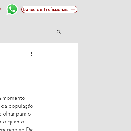
2
Banco de Profissionais
um momento 
s da população 
 olhar para o 
r o quanto 
menagem ao Dia 