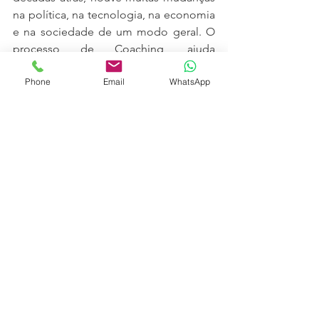
na política, na tecnologia, na economia 
e na sociedade de um modo geral. O 
processo de Coaching, ajuda 
exatamente neste ponto. Mostrar para 
Phone
Email
WhatsApp
as pessoas o que realmente é 
importante na sua vida, de forma a dar 
toda a segurança necessária para viver 
melhor e feliz, entendendo o que 
precisa, para sair da famosa “zona de 
conforto”.
“O coaching revela o melhor de você, 
algo que a instrução não faz. ”
O relógio da vida está passando. Venha 
você também conhecer este processo 
de mudança. 