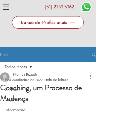
|51|
2139.5962
Banco de Profissionais
Post
Todos posts
Monica Rizzatti
Todos posts
10 de mar. de 2022
2 min de leitura
Coaching, um Processo de
Carreira
Mudança
Negócios
Informação